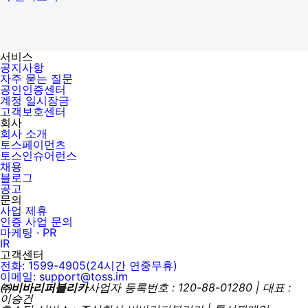
서비스
공지사항
자주 묻는 질문
공인인증센터
계정 일시잠금
고객보호센터
회사
회사 소개
토스페이먼츠
토스인슈어런스
채용
블로그
공고
문의
사업 제휴
인증 사업 문의
마케팅 · PR
IR
고객센터
전화: 1599-4905(24시간 연중무휴)
이메일: support@toss.im
㈜비바리퍼블리카
사업자 등록번호 : 120-88-01280 | 대표 :
이승건