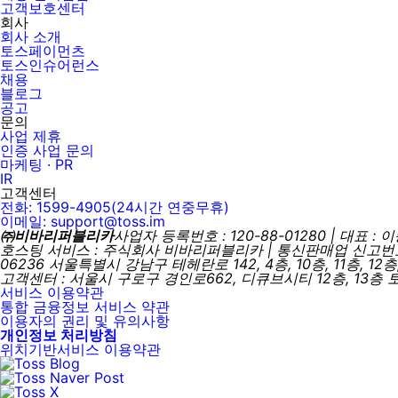
고객보호센터
회사
회사 소개
토스페이먼츠
토스인슈어런스
채용
블로그
공고
문의
사업 제휴
인증 사업 문의
마케팅 · PR
IR
고객센터
전화: 1599-4905(24시간 연중무휴)
이메일: support@toss.im
㈜비바리퍼블리카
사업자 등록번호 : 120-88-01280 | 대표 : 
호스팅 서비스 : 주식회사 비바리퍼블리카 | 통신판매업 신고번호 :
06236 서울특별시 강남구 테헤란로 142, 4층, 10층, 11층, 12층
고객센터 : 서울시 구로구 경인로662, 디큐브시티 12층, 13층
서비스 이용약관
통합 금융정보 서비스 약관
이용자의 권리 및 유의사항
개인정보 처리방침
위치기반서비스 이용약관